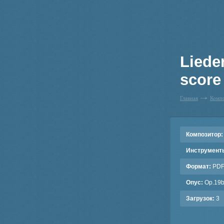
Liede
score 
Главная
Комп
Композитор:
Инструмент
Формат:
PD
Опус:
Op.19
Загрузок:
3