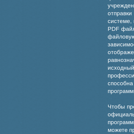
учрежде
отправки
системе,
PDF файл
файлов
зависи
отображ
равнознач
исходн
професс
способна
программ
Чтобы пр
официаль
программ
можете пр