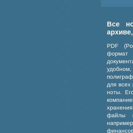
Все н
архиве
PDF (Po
формат
докумен
удобном
полиграф
для всех
ноты. Ег
компание
хранения
файлы ш
например
финансо