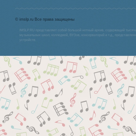
© imslp.ru Все права защищены
IMSLP.RU представляет собой большой нотный архив, содержащий тысяч
музыкальных школ, колледжей, ВУЗов, консерваторий и т.д., представле
устройств.