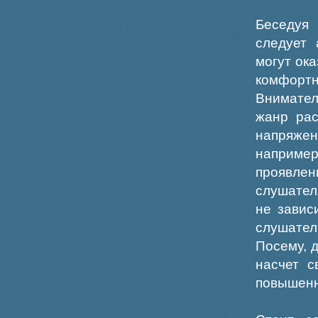
Беседуя
следует 
могут ок
комфортн
Внимател
жанр рас
напряже
наприме
проявле
слушател
не завис
слушател
Посему, 
насчет с
повышенн