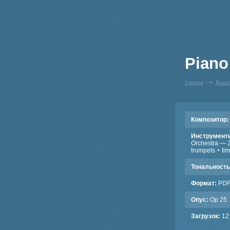
Piano
Главная
Комп
Композитор:
Инструмент
Orchestra — 2 
trumpets + tim
Тональность
Формат:
PD
Опус:
Op 25
Загрузок:
12