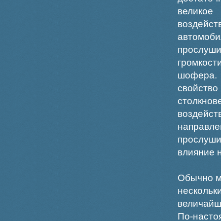
великое
воздейст
автомоб
прослуши
громкост
шофера.
свойство
столкно
воздейс
направле
прослуши
влияние 
Обычно м
нескольк
величайш
По-насто