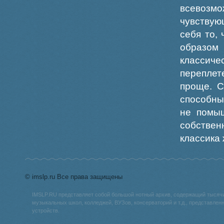
всевозм
чувствую
себя то,
образом 
классиче
переплет
проще. С
способны
не помыш
собстве
классика 
© imslp.ru Все права защищены
IMSLP.RU представляет собой большой нотный архив, содержащий тысяч
музыкальных школ, колледжей, ВУЗов, консерваторий и т.д., представле
устройств.