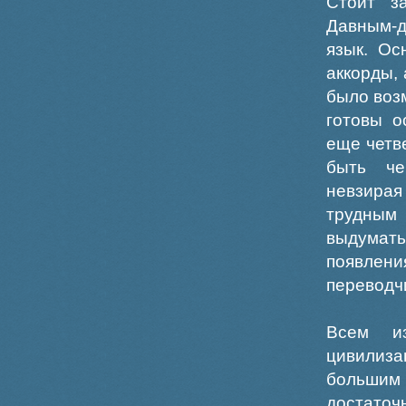
Стоит з
Давным-
язык. Ос
аккорды,
было воз
готовы о
еще четв
быть че
невзирая
трудным 
выдумать
появления
переводч
Всем из
цивилиз
большим 
достато