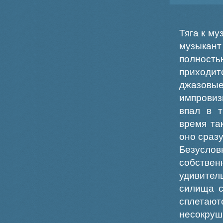
Тяга к му
музыкан
полност
приходит
джазов
импровиз
впал в т
время та
оно сраз
Безуслов
собствен
удивите
силища с
сплетаю
несокру