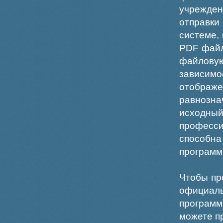
учрежде
отправки
системе,
PDF файл
файлов
зависи
отображ
равнознач
исходн
професс
способна
программ
Чтобы пр
официаль
программ
можете пр