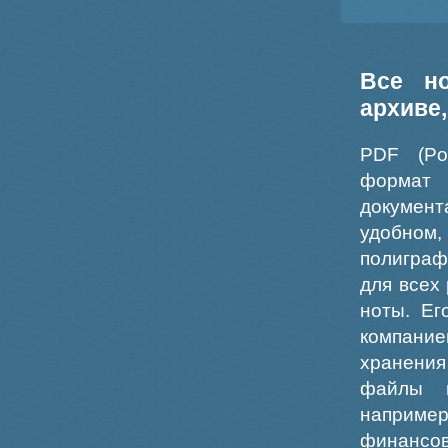
Все н
архиве
PDF (Po
формат
докумен
удобном
полиграф
для всех
ноты. Ег
компание
хранения
файлы ш
например
финансо