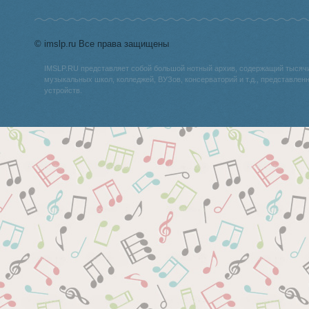
© imslp.ru Все права защищены
IMSLP.RU представляет собой большой нотный архив, содержащий тысяч
музыкальных школ, колледжей, ВУЗов, консерваторий и т.д., представле
устройств.