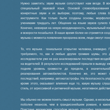
Нужно заметить: звуки музыки сопутствуют нам везде. В в
специальный звуковой язык. Основой словообразовани
конкретные звуки и их выборки, поэтому, любые слова 
инструменте. Как только были созданы основы, морфолог
учениками тридцать лет. Общение на языке звуков сулило 
Конечно, невзирая на некую неординарность, музыкальный я
и вскорости позабылся. В наше время более не стремятся созд
музыка с момента появления прозрачна всем, люди смогут поня
То, что музыка - гениальное открытие человека, очевидно. 
требуемого, то, как и любые другие громкие шумы, это 
исследователи уже не раз анализировали последствия возде
на водителей. В результате исследований пришли в выводу: е
подняв уровень громкости до предела, в значительно
реагирования автомобилистов. Конечно же, это может 
последствий, например, автокатастрофы. На безопасность уп
кроме этого, оказывает влияние еще то, какую музыку слуш
стиль, от агрессивной и ритмичной музыки, негативное действ
Мы обычно не можем понять смысл музыки. Однако, в несколь
поболее нюансов, чем в грандиознейшем романе, в како
Поистине магическим способом музыка способна передава