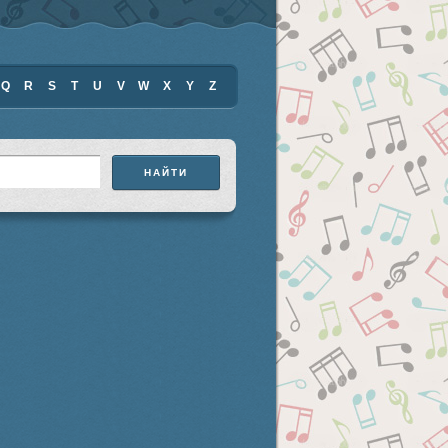
Q
R
S
T
U
V
W
X
Y
Z