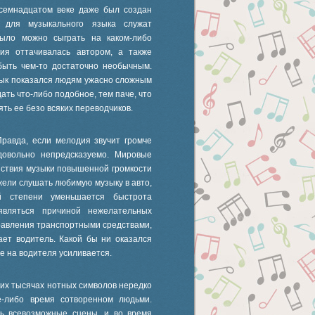
осемнадцатом веке даже был создан
я для музыкального языка служат
было можно сыграть на каком-либо
ия оттачивалась автором, а также
быть чем-то достаточно необычным.
зык показался людям ужасно сложным
ать что-либо подобное, тем паче, что
ть ее безо всяких переводчиков.
Правда, если мелодия звучит громче
довольно непредсказуемо. Мировые
йствия музыки повышенной громкости
жели слушать любимую музыку в авто,
й степени уменьшается быстрота
являться причиной нежелательных
равления транспортными средствами,
ает водитель. Какой бы ни оказался
ие на водителя усиливается.
ких тысячах нотных символов нередко
е-либо время сотворенном людьми.
ть всевозможные сцены, и во время