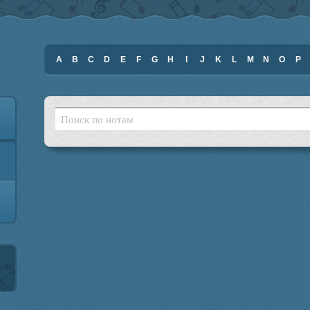
A
B
C
D
E
F
G
H
I
J
K
L
M
N
O
P