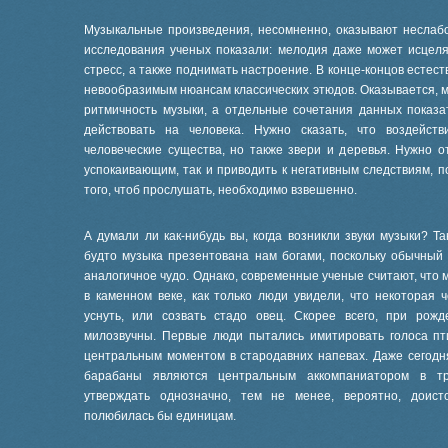
Музыкальные произведения, несомненно, оказывают неслабо
исследования ученых показали: мелодия даже может исцеля
стресс, а также поднимать настроение. В конце-концов естес
невообразимым нюансам классических этюдов. Оказывается, м
ритмичность музыки, а отдельные сочетания данных показ
действовать на человека. Нужно сказать, что воздейст
человеческие существа, но также звери и деревья. Нужно о
успокаивающим, так и приводить к негативным следствиям, п
того, чтоб прослушать, необходимо взвешенно.
А думали ли как-нибудь вы, когда возникли звуки музыки? Т
будто музыка презентована нам богами, поскольку обычный
аналогичное чудо. Однако, современные ученые считают, что
в каменном веке, как только люди увидели, что некоторая 
уснуть, или созвать стадо овец. Скорее всего, при рож
милозвучны. Первые люди пытались имитировать голоса пт
центральным моментом в стародавних напевах. Даже сегодн
барабаны являются центральным аккомпаниатором в тр
утверждать однозначно, тем не менее, вероятно, доис
полюбилась бы единицам.