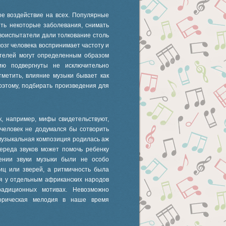
е воздействие на всех. Популярные
ть некоторые заболевания, снимать
твоиспытатели дали толкование столь
озг человека воспринимает частоту и
ателей могут определенным образом
вию подвергнуты не исключительно
тметить, влияние музыки бывает как
оэтому, подбирать произведения для
ак, например, мифы свидетельствуют,
 человек не додумался бы сотворить
 музыкальная композиция родилась аж
череда звуков может помочь ребенку
дении звуки музыки были не особо
иц или зверей, а ритмичность была
я у отдельным африканских народов
адиционных мотивах. Невозможно
торическая мелодия в наше время