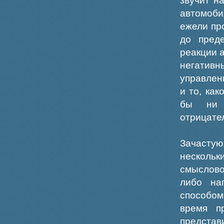
звучит н
автомоби
ежели пр
до преде
реакции а
негативн
управлен
и то, ка
бы ни 
отрицате
Зачастую
несколь
смыслово
либо на
способом
время п
представи