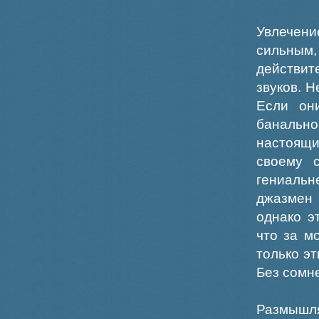
Увлечени
сильным
действит
звуков. 
Если они
банальн
настоящи
своему 
гениаль
джазмен 
однако э
что за м
только э
Без сомн
Размышля