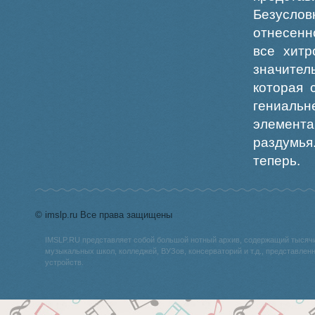
Безусло
отнесенн
все хитр
значител
которая 
гениальн
элемент
раздумья
теперь.
© imslp.ru Все права защищены
IMSLP.RU представляет собой большой нотный архив, содержащий тысяч
музыкальных школ, колледжей, ВУЗов, консерваторий и т.д., представле
устройств.