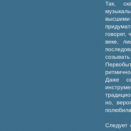
Так, ск
музыкал
высшими 
придумат
говорят,
веке, л
последов
созывать
Первобы
ритмично
Даже с
инструм
традицио
но, веро
полюбила
Следует 