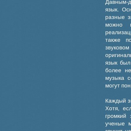
Давным-д
язык. Ос
разные з
можно п
реализац
также п
звуков
оригинал
язык был
более не
музыка с
могут пон
Каждый з
Хотя, ес
громкий 
ученые м