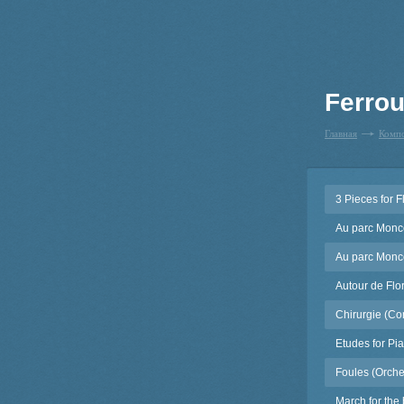
Ferrou
Главная
Комп
3 Pieces for 
Au parc Monc
Au parc Monc
Autour de Flo
Chirurgie (Co
Etudes for Pi
Foules (Orche
March for the