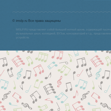
© imslp.ru Все права защищены
IMSLP.RU представляет собой большой нотный архив, содержащий тысяч
музыкальных школ, колледжей, ВУЗов, консерваторий и т.д., представле
устройств.