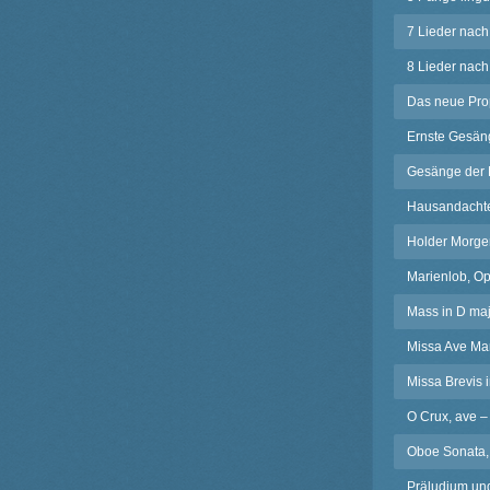
7 Lieder nach
8 Lieder nach
Das neue Prop
Ernste Gesän
Gesänge der 
Hausandachten
Holder Morge
Marienlob, O
Mass in D maj
Missa Ave Mar
Missa Brevis 
O Crux, ave 
Oboe Sonata,
Präludium un