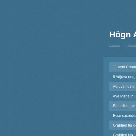
Högn 
Главная
Комп
11 Veni Creat
8 Adjuva nos,
Adjuva nos in
Ave Maria in 
Benedictus in
Ecce sacerdos
Grablied für 
Grablied No.1