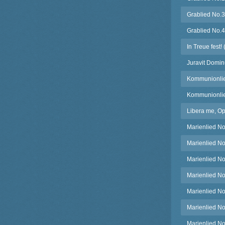
Grablied No.3
Grablied No.4
In Treue fest
Juravit Domin
Kommunionlie
Kommunionlie
Libera me, Op
Marienlied No
Marienlied No
Marienlied No
Marienlied No
Marienlied No
Marienlied No
Marienlied No