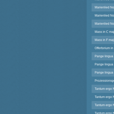
Marienlied No
Marienlied No
Marienlied No
Mass in C maj
Mass in F maj
Offertorium i
Pange lingua 
Pange lingua 
Pange lingua 
Prozessionsge
Tantum ergo N
Tantum ergo N
Tantum ergo No
Tantum ergo N