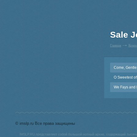
Sale 
Главная
Комп
Come, Gentle
O Sweetest of
We Fays and F
© imslp.ru Все права защищены
IMSLP.RU представляет собой большой нотный архив, содержащий тысяч