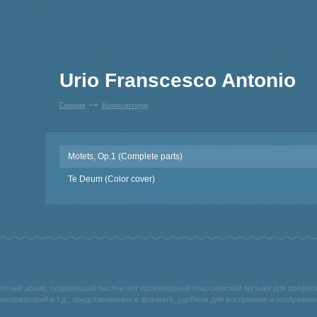
Urio Franscesco Antonio
Главная
Композиторы
Motets, Op.1 (Complete parts)
Te Deum (Color cover)
нотный архив, содержащий тысячи нот произведений классической музыки для профе
онсерваторий и т.д., представленных в формате, удобном для восприятия и отображе