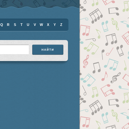
Q
R
S
T
U
V
W
X
Y
Z