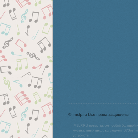
© imslp.ru Все права защищены
IMSLP.RU представляет собой большой 
музыкальных школ, колледжей, ВУЗов, к
устройств.