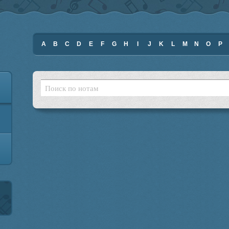
A
B
C
D
E
F
G
H
I
J
K
L
M
N
O
P