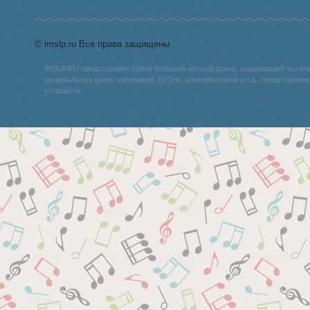
© imslp.ru Все права защищены
IMSLP.RU представляет собой большой нотный архив, содержащий тысяч
музыкальных школ, колледжей, ВУЗов, консерваторий и т.д., представле
устройств.