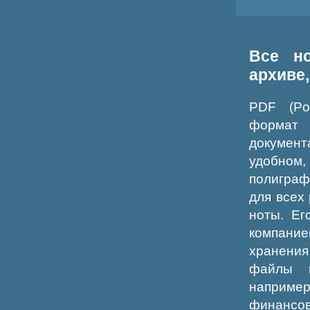
Все н
архиве
PDF (Po
формат
докумен
удобном
полиграф
для всех
ноты. Ег
компание
хранения
файлы ш
например
финансо