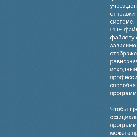
учрежде
отправки
системе,
PDF файл
файлов
зависи
отображ
равнознач
исходн
професс
способна
программ
Чтобы пр
официаль
программ
можете пр