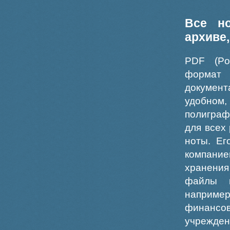
Все н
архиве
PDF (Po
формат
докумен
удобном
полиграф
для всех
ноты. Ег
компание
хранения
файлы ш
например
финансо
учрежде