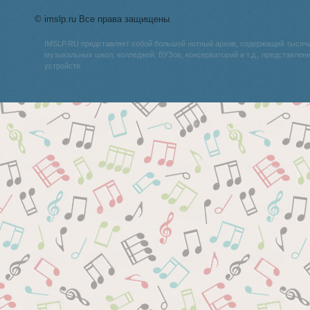
© imslp.ru Все права защищены
IMSLP.RU представляет собой большой нотный архив, содержащий тысяч
музыкальных школ, колледжей, ВУЗов, консерваторий и т.д., представле
устройств.