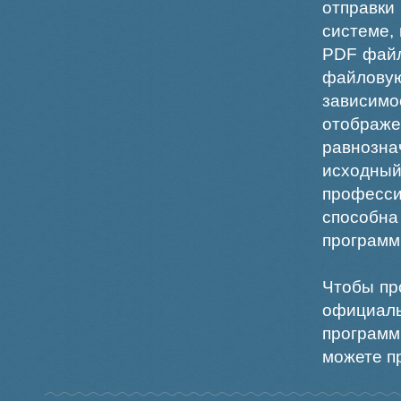
отправки
системе,
PDF файл
файлов
зависи
отображ
равнознач
исходн
професс
способна
программ
Чтобы пр
официаль
программ
можете пр