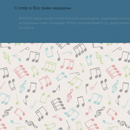
© imslp.ru Все права защищены
IMSLP.RU представляет собой большой нотный архив, содержащий тысяч
музыкальных школ, колледжей, ВУЗов, консерваторий и т.д., представле
устройств.