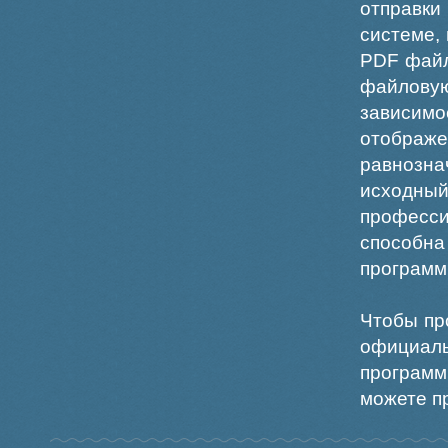
отправки
системе,
PDF файл
файлов
зависи
отображ
равнознач
исходн
професс
способна
программ
Чтобы пр
официаль
программ
можете пр