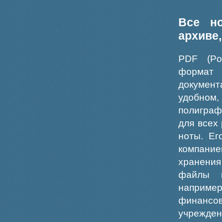
Все н
архиве
PDF (Po
формат
докумен
удобном
полиграф
для всех
ноты. Ег
компание
хранения
файлы ш
например
финансо
учрежде