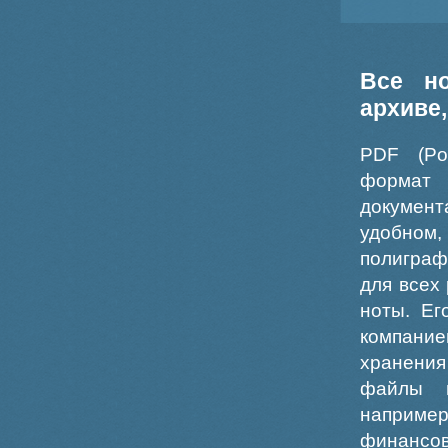
Все н
архиве
PDF (Po
формат
докумен
удобном
полиграф
для всех
ноты. Ег
компание
хранения
файлы ш
например
финансо