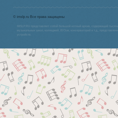
© imslp.ru Все права защищены
IMSLP.RU представляет собой большой нотный архив, содержащий тысяч
музыкальных школ, колледжей, ВУЗов, консерваторий и т.д., представле
устройств.