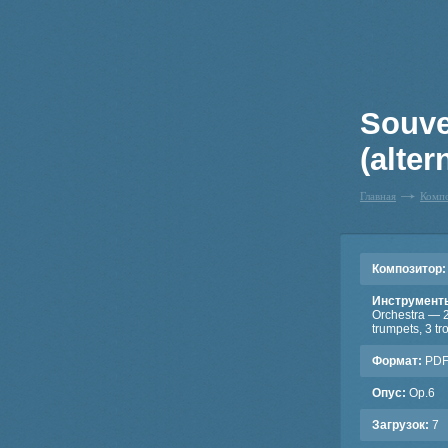
Souve
(alter
Главная
Комп
Композитор:
Инструмент
Orchestra — 2 
trumpets, 3 t
Формат:
PD
Опус:
Op.6
Загрузок:
7