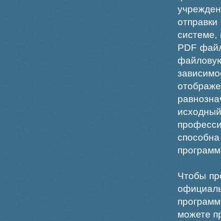
учрежде
отправки
системе,
PDF файл
файлов
зависи
отображ
равнознач
исходн
професс
способна
программ
Чтобы пр
официаль
программ
можете пр