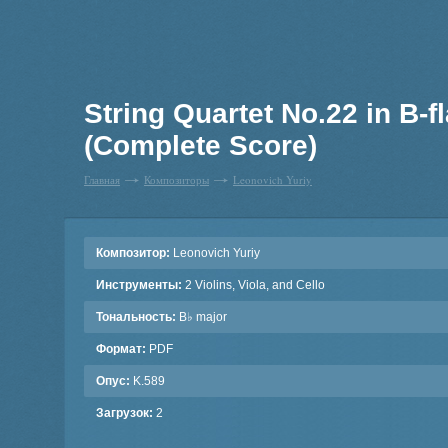
String Quartet No.22 in B-f
(Complete Score)
Главная
Композиторы
Leonovich Yuriy
Композитор:
Leonovich Yuriy
Инструменты:
2 Violins, Viola, and Cello
Тональность:
B♭ major
Формат:
PDF
Опус:
K.589
Загрузок:
2