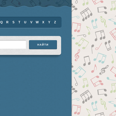
Q
R
S
T
U
V
W
X
Y
Z