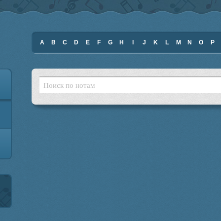
A
B
C
D
E
F
G
H
I
J
K
L
M
N
O
P