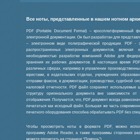
Все ноты, представленные в нашем нотном арх
PDF (Portable Document Format) – кроссплатформенный ф
электронной документации. Он был разработан для представле
– электронном виде полиграфической продукции. PDF - 
распространенных электронных документов, включая
необходимостью разработки компанией Adobe для феде
хранения их рабочих документов. В настоящее время PD
различных сферах, например в управлении производственны
юристами, в издательских отделах, учреждениях образов
отправки факсов, в документации, руководствах, судебной си
налоговой отчетности. PDF файл сохраняет используемые 
структуру оригинального документа вне зависимости от
отображения. Получается, что, PDF документ всегда равнознач
печататься как исходный файл. Большая же часть современ
печатного оборудования способна обрабатывать PDF без спе
Чтобы просмотреть ноты в формате .PDF, можно испол
программу Adobe Reader, а также программы сторонних ра
можете прочитать на странице “
Помощь
”).