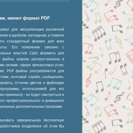
иве, имеют формат PDF
ормат для визуализации различной
ния в удобном, наглядном, а главное
это стандартный формат для всех
 ноты. Его появление связано с
ральных властей США формата для
F файлы широко распространены в
ми силами, сфере финансовых услуг,
ания. PDF файлы употребляются для
стеме, почтовой службе, сообщениях,
шрифты, оттенки цветов и файловую
 программы, используемой для его
ен оригиналу - он будет смотреться и
ного профессионального и домашнего
циальных дополнительных программ.
ьзовать официальную бесплатную
зработчиков (подробнее об этом Вы