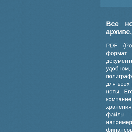
Все н
архиве
PDF (Po
формат
докумен
удобном
полиграф
для всех
ноты. Ег
компание
хранения
файлы ш
например
финансо