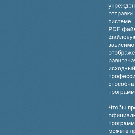
учрежде
отправки
системе,
PDF файл
файлов
зависи
отображ
равнознач
исходн
професс
способна
программ
Чтобы пр
официаль
программ
можете пр