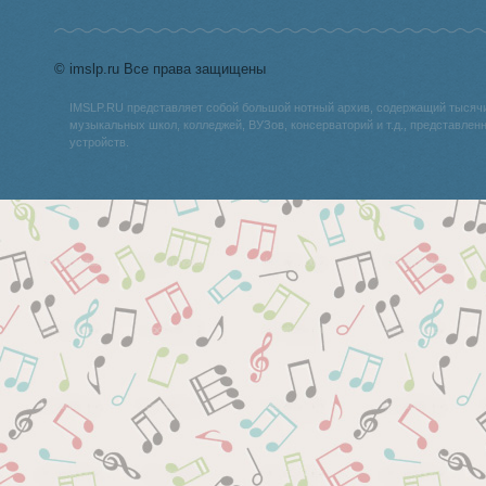
© imslp.ru Все права защищены
IMSLP.RU представляет собой большой нотный архив, содержащий тысяч
музыкальных школ, колледжей, ВУЗов, консерваторий и т.д., представле
устройств.