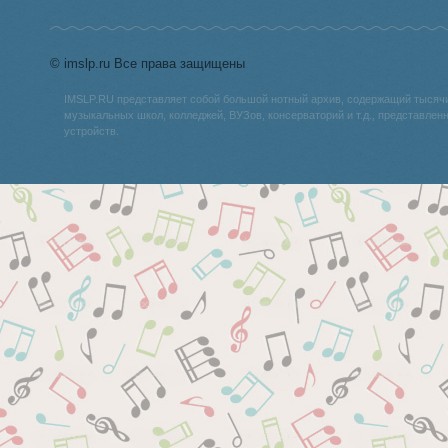
© imslp.ru Все права защищены
IMSLP.RU представляет собой большой нотный архив, содержащий тысяч
музыкальных школ, колледжей, ВУЗов, консерваторий и т.д., представле
устройств.