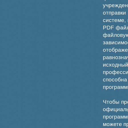
учрежде
отправки
системе,
PDF файл
файлов
зависи
отображ
равнознач
исходн
професс
способна
программ
Чтобы пр
официаль
программ
можете пр