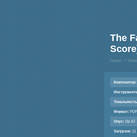
The F
Score
Главная
Комп
Композитор:
Инструмент
Тональность
Формат:
PD
Опус:
Op.42
Загрузок:
11