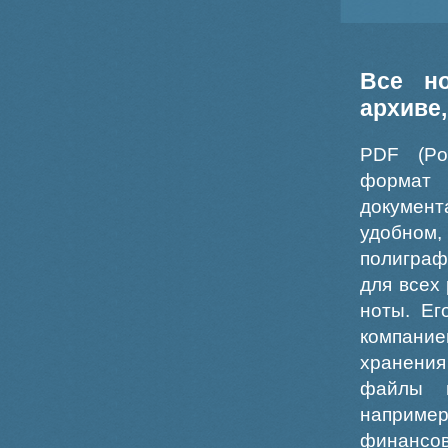
Все н
архиве
PDF (Po
формат
докумен
удобном
полиграф
для всех
ноты. Ег
компание
хранения
файлы ш
например
финансо