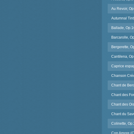
Au Revoir, Op
Autumnal Tint
Ballade, Op.1
Barcarolle, O
Bergerette, O
Cantilena, Op
Caprice espa
Chanson Créo
Chant de Ber
Chant des Fo
Chant des Oi
Chant du Sav
Colinette, Op
Con Amore (C