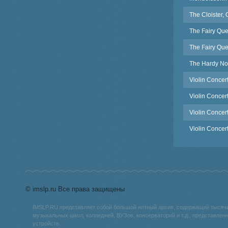
The Cloister,
The Fairy Qu
The Fairy Qu
The Hardy No
Violin Concert
Violin Concer
Violin Concer
Violin Concer
© imslp.ru Все права защищены
IMSLP.RU представляет собой большой нотный архив, содержащий тысяч
музыкальных школ, колледжей, ВУЗов, консерваторий и т.д., представле
устройств.