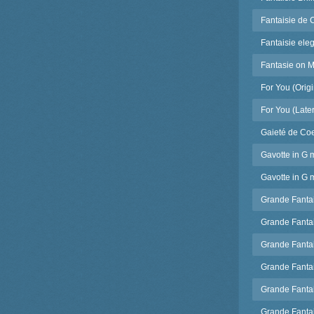
Fantaisie de 
Fantaisie ele
Fantasie on M
For You (Origi
For You (Late
Gaieté de Coe
Gavotte in G 
Gavotte in G 
Grande Fantai
Grande Fantai
Grande Fantai
Grande Fantai
Grande Fantai
Grande Fantai