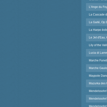
L'Ange du Foy
La Cascade d
La Gaité, Op.
La Harpe éoli
Le Jet d'Eau,
Lily of the Va
Lucia di Lam
Marche Funeb
Marche Gaulo
Maypole Danc
Mazurka des U
Mendelssohn'
Mendelssohn'
Mendelssohn'