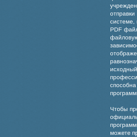
учрежде
отправки
системе,
PDF файл
файлов
зависи
отображ
равнознач
исходн
професс
способна
программ
Чтобы пр
официаль
программ
можете пр