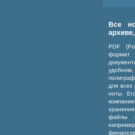
Все н
архиве
PDF (Po
формат
докумен
удобном
полиграф
для всех
ноты. Ег
компание
хранения
файлы ш
например
финансо