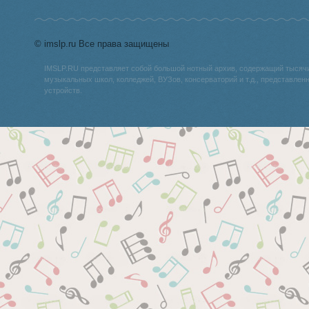
© imslp.ru Все права защищены
IMSLP.RU представляет собой большой нотный архив, содержащий тысяч
музыкальных школ, колледжей, ВУЗов, консерваторий и т.д., представле
устройств.