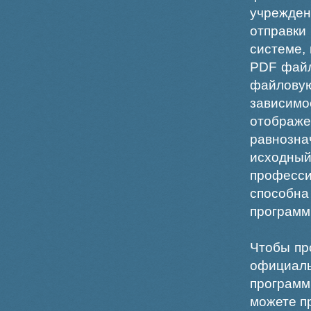
учрежде
отправки
системе,
PDF файл
файлов
зависи
отображ
равнознач
исходн
професс
способна
программ
Чтобы пр
официаль
программ
можете пр