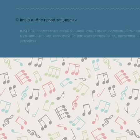
© imslp.ru Все права защищены
IMSLP.RU представляет собой большой нотный архив, содержащий тысяч
музыкальных школ, колледжей, ВУЗов, консерваторий и т.д., представле
устройств.