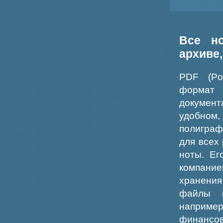
Все н
архиве
PDF (Po
формат
докумен
удобном
полиграф
для всех
ноты. Ег
компание
хранения
файлы ш
например
финансо