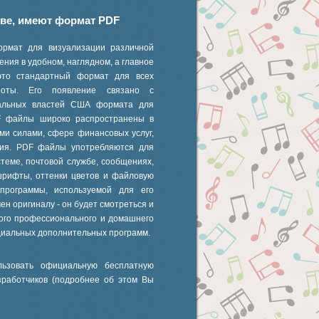
иве, имеют формат PDF
ормат для визуализации различной
ния в удобном, наглядном, а главное
это стандартный формат для всех
 ноты. Его появление связано с
ральных властей США формата для
F файлы широко распространены в
ми силами, сфере финансовых услуг,
ания. PDF файлы употребляются для
стеме, почтовой службе, сообщениях,
шрифты, оттенки цветов и файловую
 программы, используемой для его
ен оригиналу - он будет смотреться и
ного профессионального и домашнего
циальных дополнительных программ.
ьзовать официальную бесплатную
зработчиков (подробнее об этом Вы