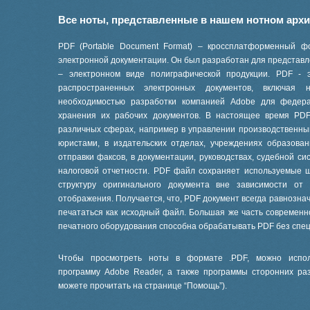
Все ноты, представленные в нашем нотном арх
PDF (Portable Document Format) – кроссплатформенный ф
электронной документации. Он был разработан для представле
– электронном виде полиграфической продукции. PDF - 
распространенных электронных документов, включая
необходимостью разработки компанией Adobe для феде
хранения их рабочих документов. В настоящее время PD
различных сферах, например в управлении производственны
юристами, в издательских отделах, учреждениях образов
отправки факсов, в документации, руководствах, судебной си
налоговой отчетности. PDF файл сохраняет используемые 
структуру оригинального документа вне зависимости от
отображения. Получается, что, PDF документ всегда равнознач
печататься как исходный файл. Большая же часть современ
печатного оборудования способна обрабатывать PDF без спе
Чтобы просмотреть ноты в формате .PDF, можно испол
программу Adobe Reader, а также программы сторонних ра
можете прочитать на странице “
Помощь
”).