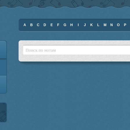
A
B
C
D
E
F
G
H
I
J
K
L
M
N
O
P