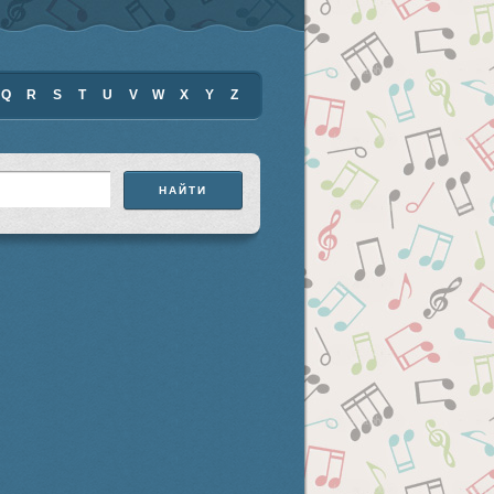
Q
R
S
T
U
V
W
X
Y
Z