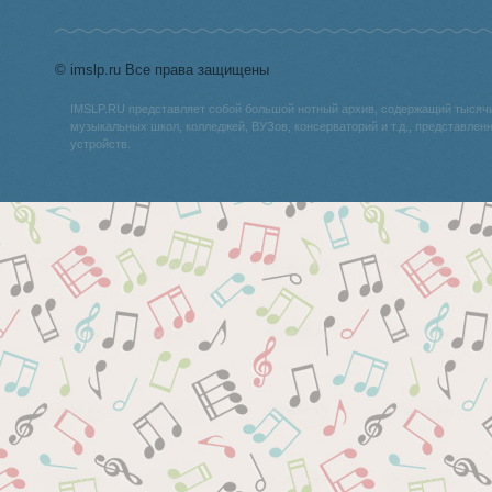
© imslp.ru Все права защищены
IMSLP.RU представляет собой большой нотный архив, содержащий тысяч
музыкальных школ, колледжей, ВУЗов, консерваторий и т.д., представле
устройств.