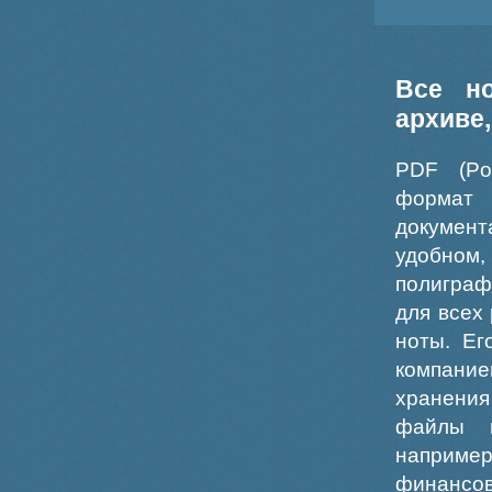
Все н
архиве
PDF (Po
формат
докумен
удобном
полиграф
для всех
ноты. Ег
компание
хранения
файлы ш
например
финансо