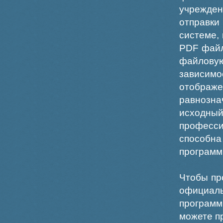
учрежде
отправки
системе,
PDF файл
файлов
зависи
отображ
равнознач
исходн
професс
способна
программ
Чтобы пр
официаль
программ
можете пр