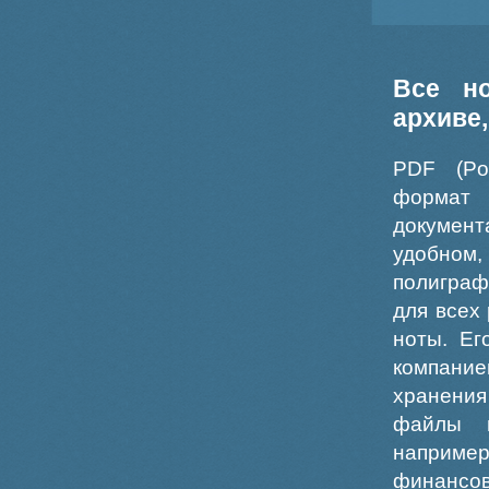
Все н
архиве
PDF (Po
формат
докумен
удобном
полиграф
для всех
ноты. Ег
компание
хранения
файлы ш
например
финансо