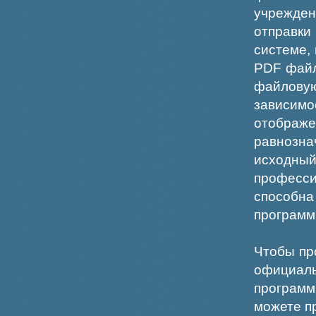
учрежде
отправки
системе,
PDF файл
файлов
зависи
отображ
равнознач
исходн
професс
способна
программ
Чтобы пр
официаль
программ
можете пр