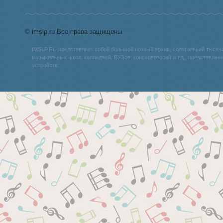
© imslp.ru Все права защищены
IMSLP.RU представляет собой большой нотный архив, содержащий тысяч
музыкальных школ, колледжей, ВУЗов, консерваторий и т.д., представле
устройств.