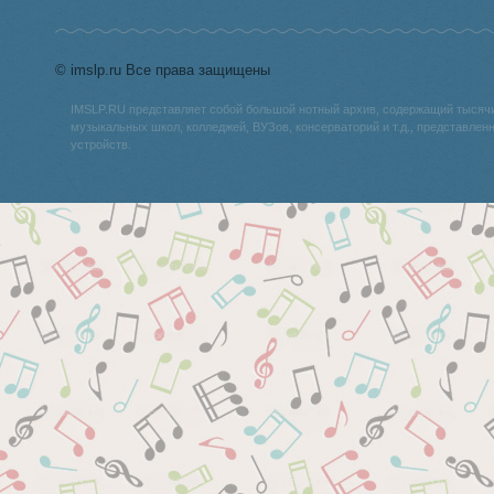
© imslp.ru Все права защищены
IMSLP.RU представляет собой большой нотный архив, содержащий тысяч
музыкальных школ, колледжей, ВУЗов, консерваторий и т.д., представле
устройств.