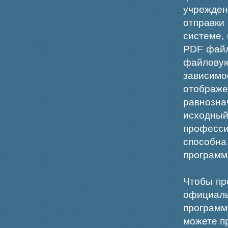
учрежде
отправки
системе,
PDF файл
файлов
зависи
отображ
равнознач
исходн
професс
способна
программ
Чтобы пр
официаль
программ
можете пр