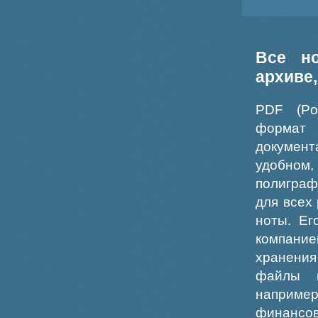
Все н
архиве
PDF (Po
формат
докумен
удобном
полиграф
для всех
ноты. Ег
компание
хранения
файлы ш
например
финансо