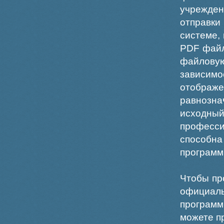
учрежде
отправки
системе,
PDF файл
файлов
зависи
отображ
равнознач
исходн
професс
способна
программ
Чтобы пр
официаль
программ
можете пр