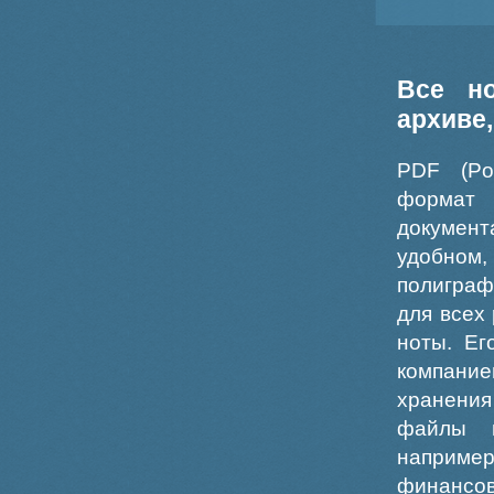
Все н
архиве
PDF (Po
формат
докумен
удобном
полиграф
для всех
ноты. Ег
компание
хранения
файлы ш
например
финансо