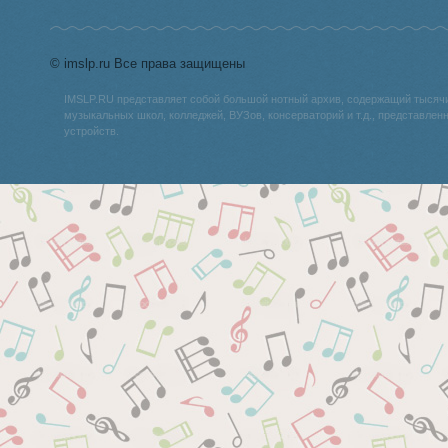
© imslp.ru Все права защищены
IMSLP.RU представляет собой большой нотный архив, содержащий тысяч
музыкальных школ, колледжей, ВУЗов, консерваторий и т.д., представле
устройств.