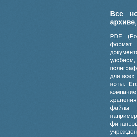
Все н
архиве
PDF (Po
формат
докумен
удобном
полиграф
для всех
ноты. Ег
компание
хранения
файлы ш
например
финансо
учрежде