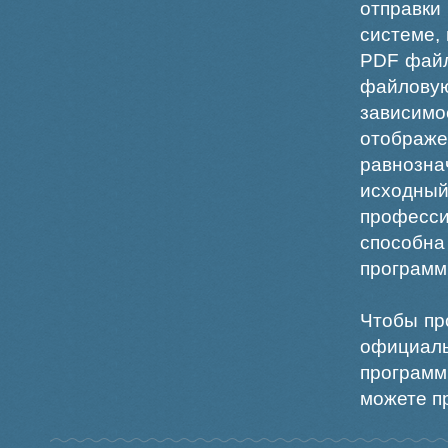
отправки
системе,
PDF файл
файлов
зависи
отображ
равнознач
исходн
професс
способна
программ
Чтобы пр
официаль
программ
можете пр