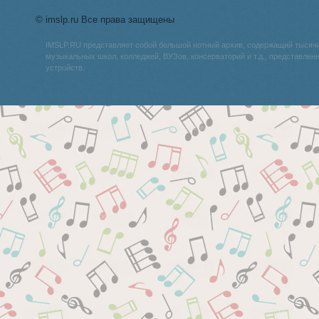
© imslp.ru Все права защищены
IMSLP.RU представляет собой большой нотный архив, содержащий тысяч
музыкальных школ, колледжей, ВУЗов, консерваторий и т.д., представле
устройств.