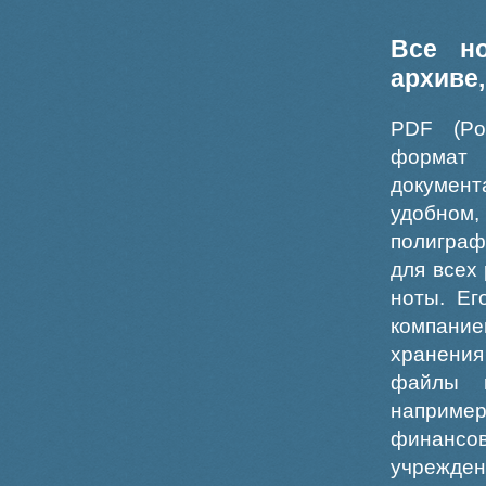
Все н
архиве
PDF (Po
формат
докумен
удобном
полиграф
для всех
ноты. Ег
компание
хранения
файлы ш
например
финансо
учрежде