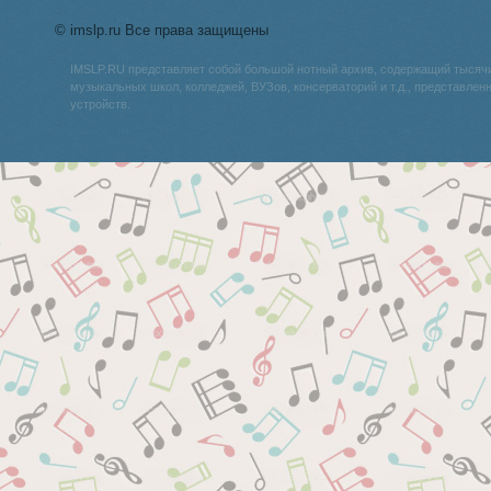
© imslp.ru Все права защищены
IMSLP.RU представляет собой большой нотный архив, содержащий тысяч
музыкальных школ, колледжей, ВУЗов, консерваторий и т.д., представле
устройств.