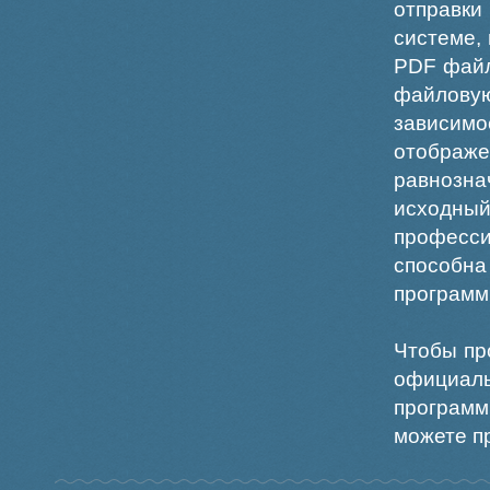
отправки
системе,
PDF файл
файлов
зависи
отображ
равнознач
исходн
професс
способна
программ
Чтобы пр
официаль
программ
можете пр