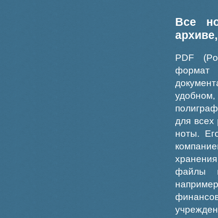
Все н
архиве
PDF (Po
формат
докумен
удобном
полиграф
для всех
ноты. Ег
компание
хранения
файлы ш
например
финансо
учрежде