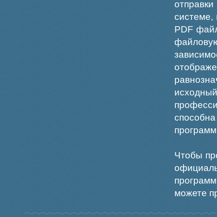
отправки
системе,
PDF файл
файлов
зависи
отображ
равнознач
исходн
професс
способна
программ
Чтобы пр
официаль
программ
можете пр