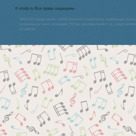
© imslp.ru Все права защищены
IMSLP.RU представляет собой большой нотный архив, содержащий тысяч
музыкальных школ, колледжей, ВУЗов, консерваторий и т.д., представле
устройств.