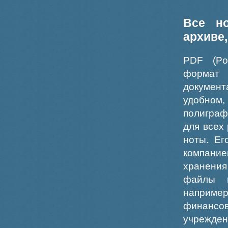
Все н
архиве
PDF (Po
формат
докумен
удобном
полиграф
для всех
ноты. Ег
компание
хранения
файлы ш
например
финансо
учрежде