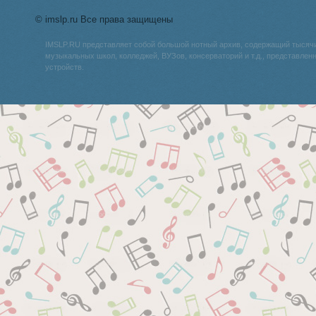
© imslp.ru Все права защищены
IMSLP.RU представляет собой большой нотный архив, содержащий тысяч
музыкальных школ, колледжей, ВУЗов, консерваторий и т.д., представле
устройств.