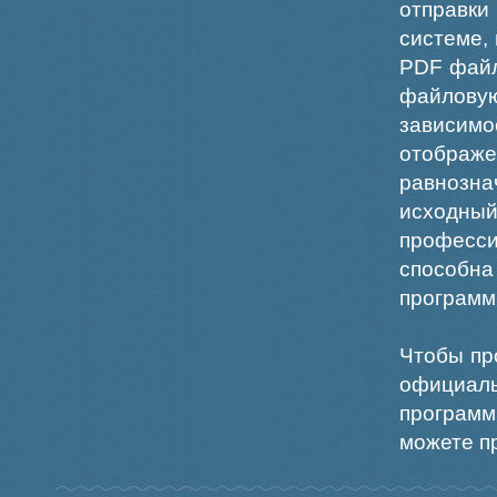
отправки
системе,
PDF файл
файлов
зависи
отображ
равнознач
исходн
професс
способна
программ
Чтобы пр
официаль
программ
можете пр