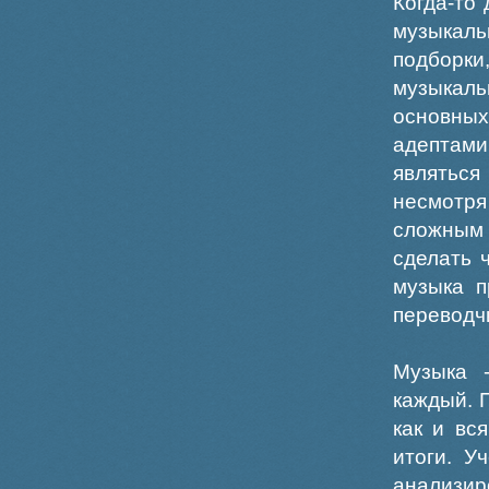
Когда-то
музыкал
подборки
музыкаль
основных
адептами
являться
несмотр
сложным
сделать 
музыка п
переводч
Музыка 
каждый. 
как и вс
итоги. У
анализи