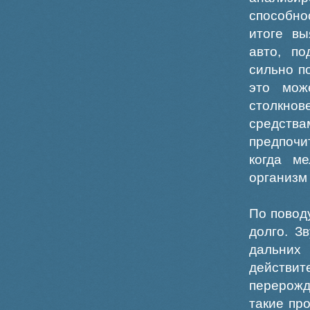
способно
итоге вы
авто, по
сильно п
это мож
столкнов
средств
предпочи
когда ме
организм 
По повод
долго. З
дальни
действ
перерожд
такие пр