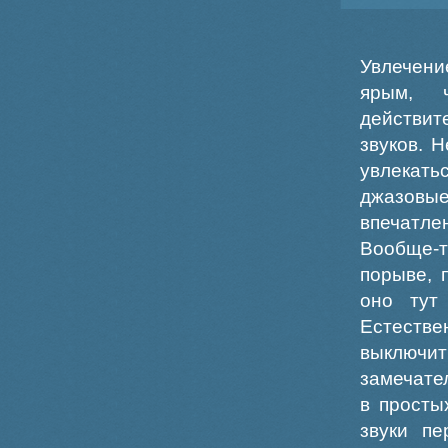
Увлечени
ярым, 
действит
звуков. 
увлекать
джазовы
впечатле
Вообще-
порыве, 
оно тут
Естеств
выключит
замечате
в просты
звуки пе