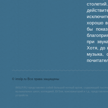
столети
действи
исключит
хорошо в
бы показ
благопри
при звук
Хотя, до
музыка, 
почитате
© imslp.ru Все права защищены
IMSLP.RU представляет собой большой нотный архив, содержащий тысяч
музыкальных школ, колледжей, ВУЗов, консерваторий и т.д., представле
устройств.