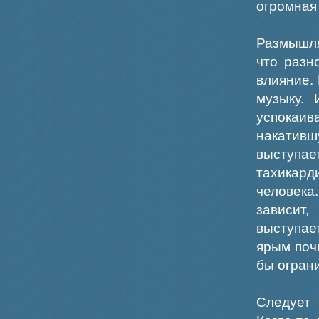
огромная
Размышля
что разн
влияние.
музыку. 
успокаи
накатив
выступае
тахикард
человека
зависит
выступае
ярым поч
бы огран
Следует 