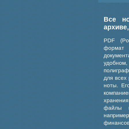
Все н
архиве
PDF (Po
формат
докумен
удобном
полиграф
для всех
ноты. Ег
компание
хранения
файлы ш
например
финансо