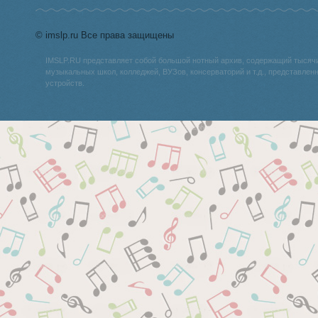
© imslp.ru Все права защищены
IMSLP.RU представляет собой большой нотный архив, содержащий тысяч
музыкальных школ, колледжей, ВУЗов, консерваторий и т.д., представле
устройств.