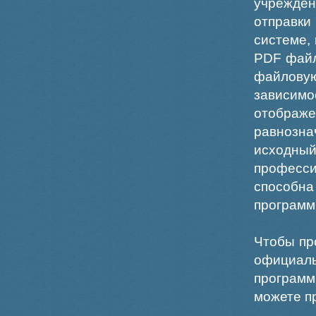
учрежде
отправки
системе,
PDF файл
файлов
зависи
отображ
равнознач
исходн
професс
способна
программ
Чтобы пр
официаль
программ
можете пр