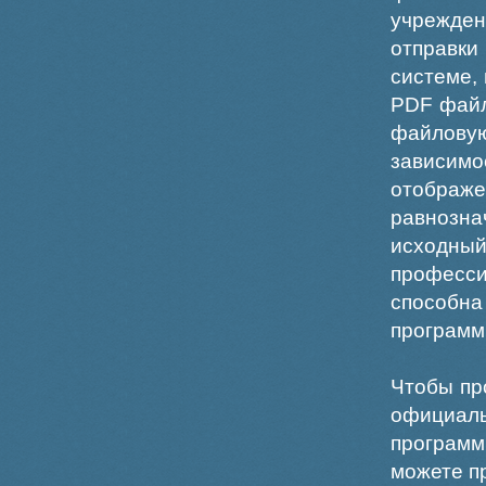
учрежде
отправки
системе,
PDF файл
файлов
зависи
отображ
равнознач
исходн
професс
способна
программ
Чтобы пр
официаль
программ
можете пр