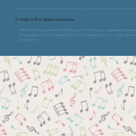
© imslp.ru Все права защищены
IMSLP.RU представляет собой большой нотный архив, содержащий тысяч
музыкальных школ, колледжей, ВУЗов, консерваторий и т.д., представле
устройств.