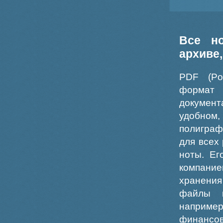
Все н
архиве
PDF (Po
формат
докумен
удобном
полиграф
для всех
ноты. Ег
компание
хранения
файлы ш
например
финансо