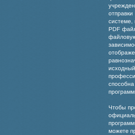
учрежде
отправки
системе,
PDF файл
файлов
зависи
отображ
равнознач
исходн
професс
способна
программ
Чтобы пр
официаль
программ
можете пр