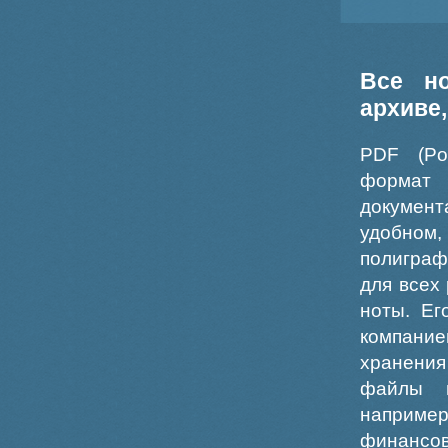
Все н
архиве
PDF (Po
формат
докумен
удобном
полиграф
для всех
ноты. Ег
компание
хранения
файлы ш
например
финансо