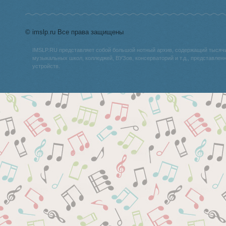
© imslp.ru Все права защищены
IMSLP.RU представляет собой большой нотный архив, содержащий тысяч
музыкальных школ, колледжей, ВУЗов, консерваторий и т.д., представле
устройств.