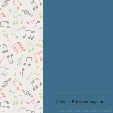
© imslp.ru Все права защищены
IMSLP.RU представляет собой большой 