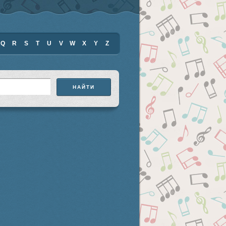
Q
R
S
T
U
V
W
X
Y
Z