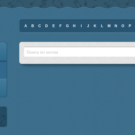
A
B
C
D
E
F
G
H
I
J
K
L
M
N
O
P