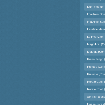
Dum medium s
Ima Aikio' So
Ima Aikio' Son
Laudate Mari
Le invenzioni
Magnificat (C
Melodia (Com
Piano Tango 
Prelude (Com
Preludio (Com
Rorate Coeli (
Rorate Coeli 
Six Irish Bles
Una musica da