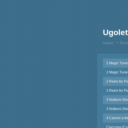
Ugolet
Главная
Комп
2 Magic Tunes
2 Magic Tunes
2 Reels for P
2 Reels for P
3 Notturni (No
3 Notturni (No
4 Canoni a tr
Ciaccona (Co